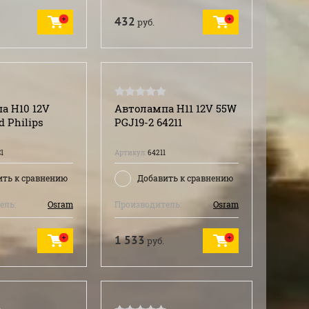
432
руб.
а H10 12V
Автолампа H11 12V 55W
 Philips
PGJ19-2 64211
1
Артикул:
64211
ить к сравнению
Добавить к сравнению
ель:
Osram
Производитель:
Osram
1 533
руб.