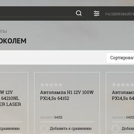
РАСШИРЕННЫЙ П
МПЫ
/ Лампа с цоколем
ЦОКОЛЕМ
Сортироват
W 12V
Автолампа H1 12V 100W
Автоламп
 64210NL
PX14,5s 64152
PX14,5s 6
ER LASER
Артикул:
64152
Артикул:
6415
 сравнению
Добавить к сравнению
Добав