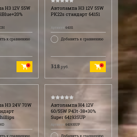
а H3 12V 55W
Автолампа H3 12V 55W
lBlue+20%
PK22s стандарт 64151
CBI
Артикул:
64151
ить к сравнению
Добавить к сравнению
318
руб.
а H3 24V 70W
Автолампа H4 12V
андарт
60/55W P43t-38+30%
hillips
Super 64193SUP
6HD
Артикул:
64193SUP
ить к сравнению
Добавить к сравнению