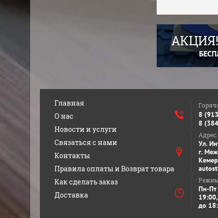
АКЦИЯ!
БЕСП
Главная
Горяч
8 (91
О нас
8 (38
Новости и услуги
Адрес:
Связаться с нами
Ул. И
г. Ме
Контакты
Кемер
Правила оплаты и Возврат товара
autos
Режим
Как сделать заказ
Пн-Пт
Доставка
19:00,
до 18