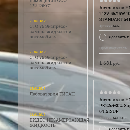
помещений ООО
"РИТЭКС"
Автолампа H1
1 12V 55/15W 1
STANDART 641
22.04.2019
СТО 76 Экспресс-
Артикул:
64176
замена жидкостей
автомобиля
Добавить к
Производитель:
22.04.2019
СТО 76 Экспресс-
замена жидкостей
1 681
руб.
автомобиля
05.02.2019
Лаборатория ТИТАН
Автолампа H3
PK22s+30% Su
64151SUP
01.02.2019
Артикул:
64151SUP
ВИДЕО.НЕЗАМЕРЗАЮЩАЯ
ЖИДКОСТЬ
Добавить к