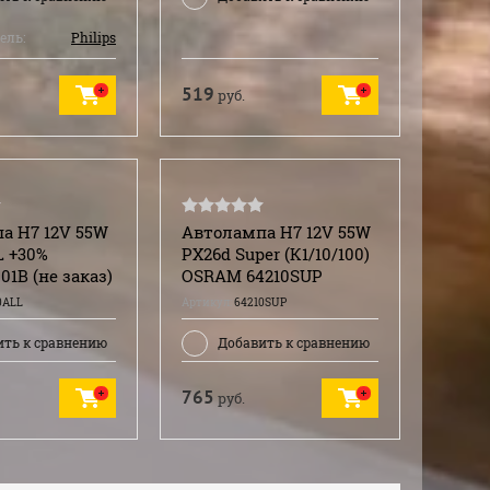
ель:
Philips
519
руб.
а H7 12V 55W
Автолампа H7 12V 55W
L +30%
PX26d Super (К1/10/100)
01B (не заказ)
OSRAM 64210SUP
0ALL
Артикул:
64210SUP
ить к сравнению
Добавить к сравнению
765
руб.