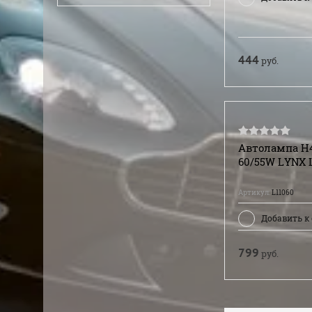
444
руб.
Автолампа H4
60/55W LYNX 
Артикул:
L11060
Добавить к
799
руб.