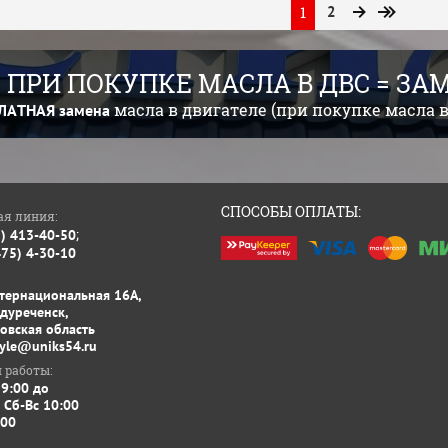
1
2
 ПРИ ПОКУПКЕ МАСЛА В ДВС = З
масла в двигателе (при покупке масла в
ЛАТНАЯ
замена
СПОСОБЫ ОПЛАТЫ:
ая линия:
;
3) 413-40-50
475) 4-30-10
нтернациональная 16А,
ждуреченск,
овская область
tyle@uniks54.ru
 работы:
 9:00 до
 Сб-Вс 10:00
:00