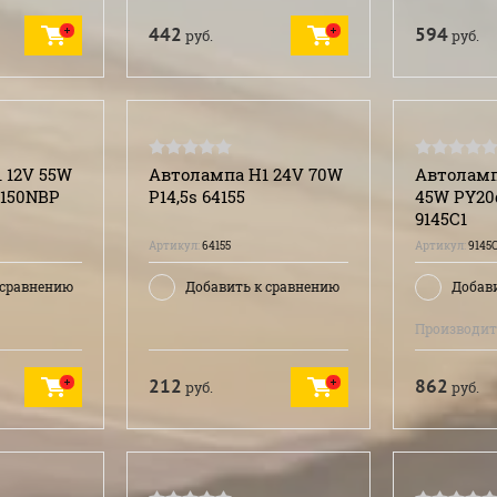
442
594
руб.
руб.
 12V 55W
Автолампа H1 24V 70W
Автоламп
4150NBP
P14,5s 64155
45W PY20d
9145C1
Артикул:
64155
Артикул:
9145C
 сравнению
Добавить к сравнению
Добав
Производит
212
862
руб.
руб.