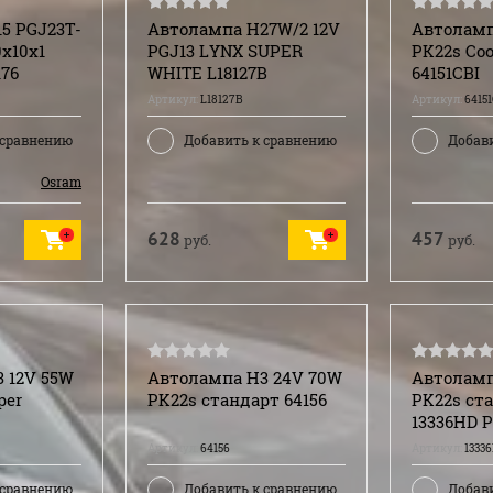
5 PGJ23T-
Автолампа H27W/2 12V
Автоламп
0x10x1
PGJ13 LYNX SUPER
PK22s Coo
76
WHITE L18127B
64151CBI
Артикул:
L18127B
Артикул:
64151
 сравнению
Добавить к сравнению
Добав
Osram
628
457
руб.
руб.
 12V 55W
Автолампа H3 24V 70W
Автоламп
per
PK22s стандарт 64156
PK22s ст
13336HD P
Артикул:
64156
Артикул:
1333
 сравнению
Добавить к сравнению
Добав