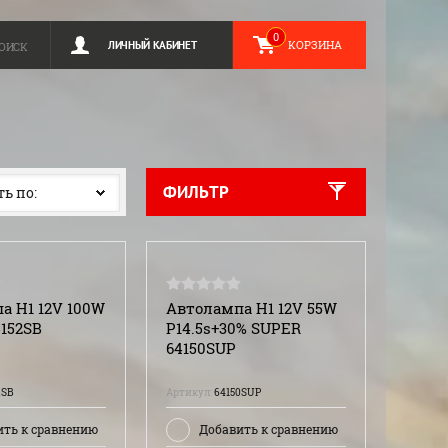
0
КОРЗИНА
ЛИЧНЫЙ КАБИНЕТ
ОИСК
ФИЛЬТР
ь по:
а H1 12V 100W
Автолампа H1 12V 55W
4152SB
P14.5s+30% SUPER
64150SUP
2SB
Артикул:
64150SUP
ить к сравнению
Добавить к сравнению