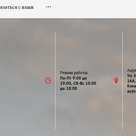
язаться с нами
Адре
Режим работы:
Ул. 
Пн-Пт 9:00 до
16А,
19:00, Сб-Вс 10:00
Кеме
до 18:00
auto