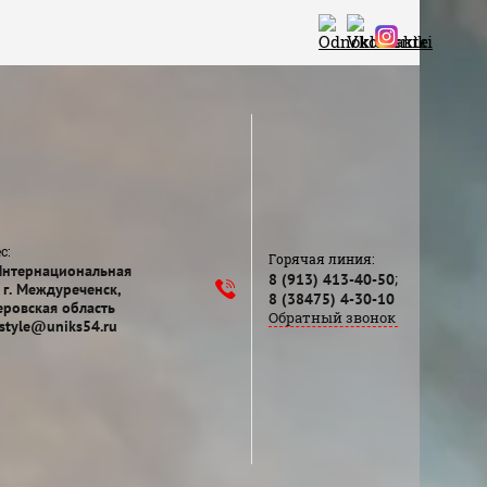
с:
Горячая линия:
Интернациональная
;
8 (913) 413-40-50
 г. Междуреченск,
8 (38475) 4-30-10
ровская область
Обратный звонок
style@uniks54.ru