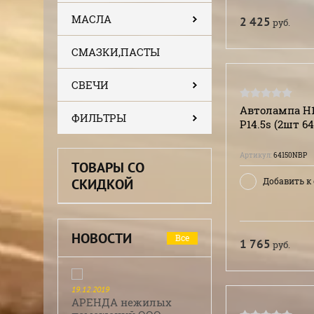
МАСЛА
2 425
руб.
СМАЗКИ,ПАСТЫ
СВЕЧИ
Автолампа H1
ФИЛЬТРЫ
P14.5s (2шт 6
Артикул:
64150NBP
ТОВАРЫ СО
СКИДКОЙ
Добавить к
НОВОСТИ
Все
1 765
руб.
19.12.2019
АРЕНДА нежилых