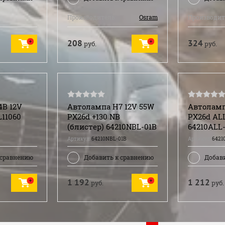
Производитель:
Osram
Производит
208
324
руб.
руб.
B 12V
Автолампа H7 12V 55W
Автоламп
L11060
PX26d +130 NB
PX26d AL
(блистер) 64210NBL-01B
64210ALL-
Артикул:
64210NBL-01B
Артикул:
6421
 сравнению
Добавить к сравнению
Добав
1 192
1 212
руб.
руб.