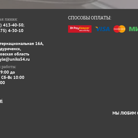
СПОСОБЫ ОПЛАТЫ:
ая линия:
;
3) 413-40-50
475) 4-30-10
нтернациональная 16А,
ждуреченск,
овская область
tyle@uniks54.ru
 работы:
 9:00 до
 Сб-Вс 10:00
:00
МЫ ЛЮБИМ СВОЮ РАБОТУ -