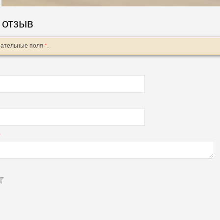
 отзыв
зательные поля
*
.
*