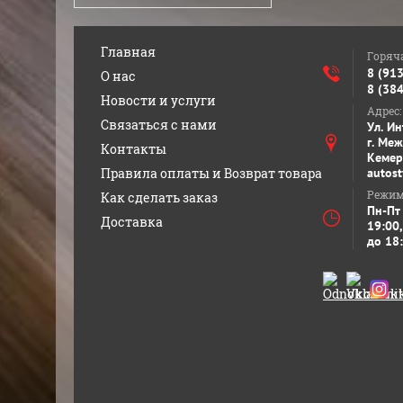
Главная
Горяч
8 (91
О нас
8 (38
Новости и услуги
Адрес:
Связаться с нами
Ул. И
г. Ме
Контакты
Кемер
Правила оплаты и Возврат товара
autos
Режим
Как сделать заказ
Пн-Пт
Доставка
19:00,
до 18