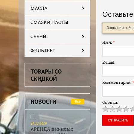
МАСЛА
Оставьте
СМАЗКИ,ПАСТЫ
Заполните обя
СВЕЧИ
Имя:
*
ФИЛЬТРЫ
E-mail:
ТОВАРЫ СО
СКИДКОЙ
Комментарий:
НОВОСТИ
Все
Оценка:
19.12.2019
АРЕНДА нежилых