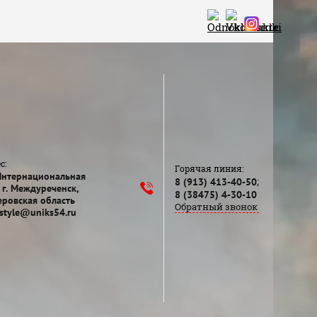
с:
Горячая линия:
Интернациональная
;
8 (913) 413-40-50
 г. Междуреченск,
8 (38475) 4-30-10
ровская область
Обратный звонок
style@uniks54.ru