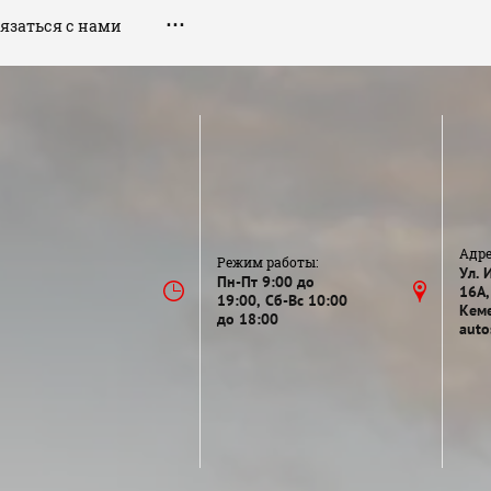
язаться с нами
Адре
Режим работы:
Ул. 
Пн-Пт 9:00 до
16А,
19:00, Сб-Вс 10:00
Кеме
до 18:00
auto