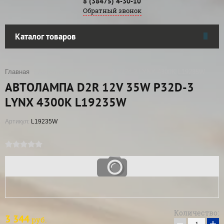
8 (38475) 4-30-10
Обратный звонок
Каталог товаров
Главная
/ Автолампа D2R 12V 35W P32d-3 LYNX 4300K L19235W
АВТОЛАМПА D2R 12V 35W P32D-3
LYNX 4300K L19235W
Артикул:
L19235W
Количество:
3 344
руб.
−
+